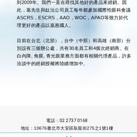
到
2009
年。
我們一直在尋找其他好的產品來經銷。
因
此，葛先生與鈦沅公司員工每年都參加國際性眼科會議
ASCRS
，
ESCRS
，
AAO
，
WOC
，
APAO
等致力於代
理更好的產品以嘉惠國人。
目前在台北（北部），台中（中部）和高雄（南部）分
別設有三個辦公處，共有30
名員工和
4
個次經銷商。
在
白內障, 角膜, 青光眼業務方面都有相關代理產品
，
許多
洽談中的經銷授權將陸續增加中。
電話：
02 2737 0168
地址：10676臺北市大安區臥龍街275之1號1樓
傳真：02 2737 1222
信箱：
untaipei@ms13.hinet.net