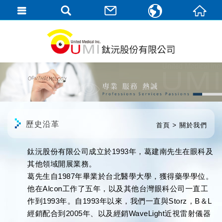
繁體中文
English
歷史沿革
首頁
關於我們
鈦沅股份有限公司成立於
1993
年，
葛建南
先生在眼科及
其他領域開展業務。
葛先生自
1987
年畢業於台北醫學大學，獲得藥學學位。
他在
Alcon
工作了五年，以及其他台灣眼科公司一直工
作到
1993
年。自
1993
年以來，我們一直與
Storz
，
B
＆
L
經銷配合到
2005
年
、
以及經銷
WaveLight
近視雷射儀器