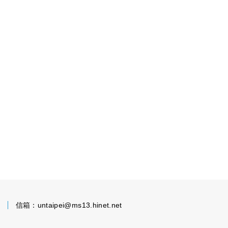
2
信箱：
untaipei@ms13.hinet.net