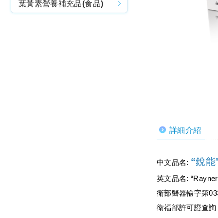
葉黃素營養補充品(食品)
詳細介紹
“銳
中文品名:
英文品名: “Rayner” 
衛部醫器輸字第033
衛福部許可證查詢