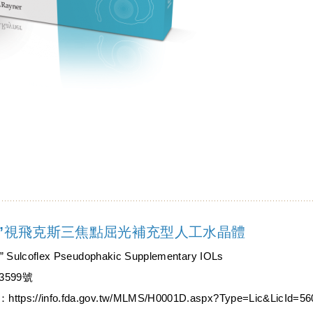
能”視飛克斯三焦點屈光補充型人工水晶體
Sulcoflex Pseudophakic Supplementary IOLs
599號
：
https://info.fda.gov.tw/MLMS/H0001D.aspx?Type=Lic&LicId=5