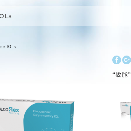
IOLs
ner IOLs
“銳能