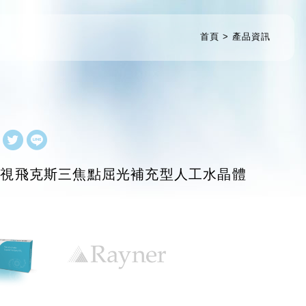
首頁
產品資訊
”視飛克斯三焦點屈光補充型人工水晶體