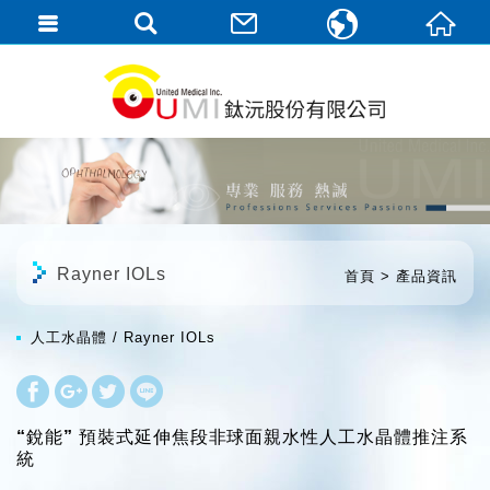
繁體中文
English
Rayner IOLs
首頁
產品資訊
人工水晶體
Rayner IOLs
“銳能” 預裝式延伸焦段非球面親水性人工水晶體推注系
統