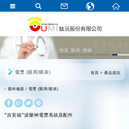
繁體中文
English
電漿 (眼周/眼表)
首頁
產品資訊
眼科儀器
電漿 (眼周/眼表)
“吉安福”波樂神電漿系統及配件