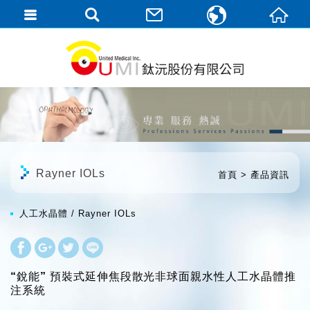
繁體中文
English
Rayner IOLs
首頁
產品資訊
人工水晶體
Rayner IOLs
“銳能” 預裝式延伸焦段散光非球面親水性人工水晶體推
注系統