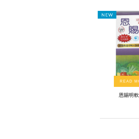
READ M
恩賜明