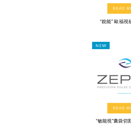
READ M
“銳能” 歐福
READ M
“敏能視”囊袋切