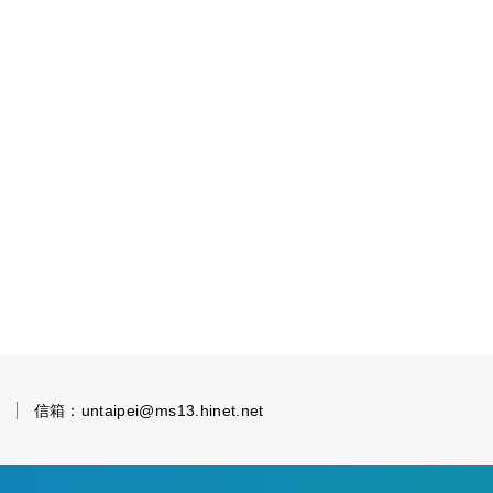
2
信箱：
untaipei@ms13.hinet.net