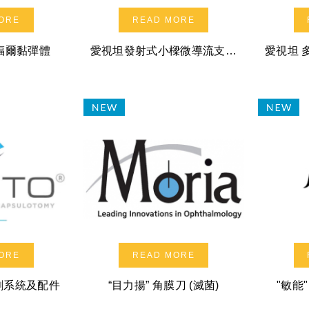
ORE
READ MORE
視福爾黏彈體
愛視坦發射式小樑微導流支架系統
ORE
READ MORE
割系統及配件
“目力揚” 角膜刀 (滅菌)
"敏能